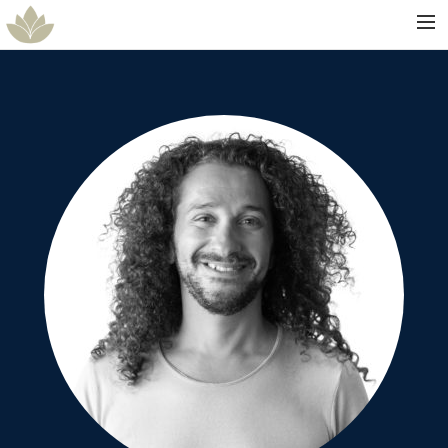
ACCUEIL
SPECTACLE
ARTISTES
DATES
GALERIES
CONTACT