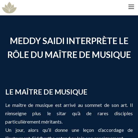
ACCUEIL
SPECTACLE
MEDDY SAIDI
INTERPRÈTE LE
ARTISTES
RÔLE D
U MAÎTRE DE MUSIQUE
DATES
GALERIES
CONTACT
LE MAÎTRE DE MUSIQUE
Le maître de musique est arrivé au sommet de son art. Il
n’enseigne plus le sitar qu’à de rares disciples
particulièrement méritants.
Un jour, alors qu’il donne une leçon d’accordage de