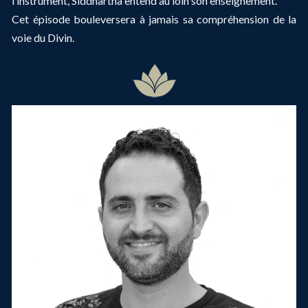
l’instrument, Siddhartha entend au loin son enseignement.
Cet épisode bouleversera à jamais sa compréhension de la
voie du Divin.