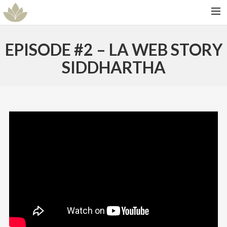
ACCUEIL
EPISODE #2 – LA WEB STORY
SPECTACLE
SIDDHARTHA
ARTISTES
DATES
GALERIES
CONTACT